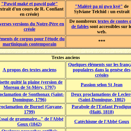
"Pawòl maké et pawòl palé"
"Malérè pa ni gwo kyè"
de
xtrait d'un cours de R. Confiant
Sylviane Telchid : un extrait
en créole)
De nombreux
textes de contes 
verses versions du Notre-Père en
de fables
sont accessibles sur l
créole
web.
éments de corpus pour l'étude du
***
martiniquais contemporain
Textes anciens
Quelques éléments sur les franç
A propos des textes anciens
populaires dans la genèse des
créoles
sette quitté la plaine (version de
Passion selon St Jean
Moreau de St-Méry, 1797)
oclamation de Sonthonax (Saint-
Deux proclamations de Lecler
Domingue, 1796)
(Saint-Domingue, 1802)
roclamation de Burnel (Guyane,
Parabole de l'Enfant Prodigu
1799)
(Haïti, 1818)
ssai de grammaire..." de l'Abbé
Catéchisme de l'Abbé Goux
Goux (1842)