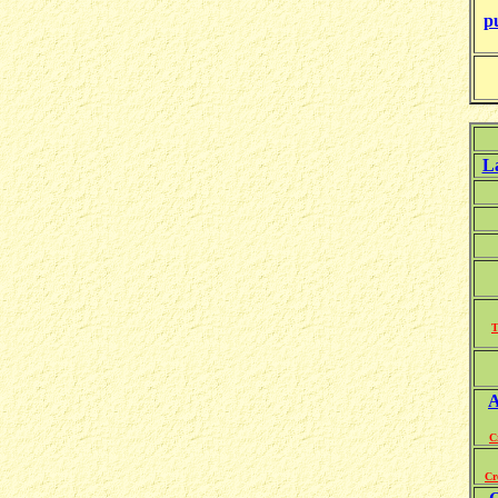
p
La
T
A
C
Cr