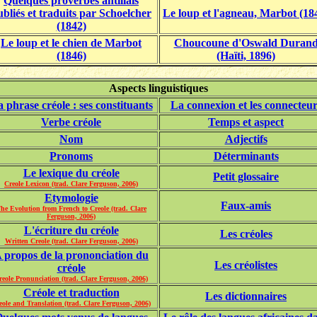
Quelques proverbes antillais
ubliés et traduits par Schoelcher
Le loup et l'agneau, Marbot (18
(1842)
Le loup et le chien de Marbot
Choucoune d'Oswald Duran
(1846)
(Haïti, 1896)
Aspects linguistiques
 phrase créole : ses constituants
La connexion et les connecteur
Verbe créole
Temps et aspect
Nom
Adjectifs
Pronoms
Déterminants
Le lexique du créole
Petit glossaire
Creole Lexicon (trad. Clare Ferguson, 2006)
Etymologie
Faux-amis
he Evolution from French to Creole (trad. Clare
Ferguson, 2006)
L'écriture du créole
Les créoles
Written Creole (trad. Clare Ferguson, 2006)
 propos de la prononciation du
Les créolistes
créole
reole Pronunciation (trad. Clare Ferguson, 2006)
Créole et traduction
Les dictionnaires
eole and Translation (trad. Clare Ferguson, 2006)