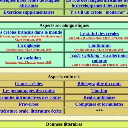
uelques mots venus de langues
Le rôle des langues africaines d
africaines
le développement des créoles
Exercices supplémentaires
Y a-t-il un créole "moderne" 
Aspects sociolinguistiques
s créoles français dans le monde
Le statut des créoles
le-Speaking Countries and their Populations (trad.
The Status of Creoles (trad. Clare Ferguson, 200
Clare Ferguson, 2006)
La diglossie
Continuum
Diglossia (trad. Clare Ferguson, 2006)
Continuum (trad. Clare Ferguson, 2006)
"
code switching
" ou alternanc
La variation
codique
Variation (trad. Clare Ferguson, 2006)
Code Switching (trad. Clare Ferguson, 2006)
Aspects culturels
Contes créoles
Bibliographie du conte
Les personnages des contes
Tim-tim
ormules introductives des contes
Realia antillaises
Proverbes
Comptines et formulettes
ttérature orale, littérature écrite
***
Données littéraires