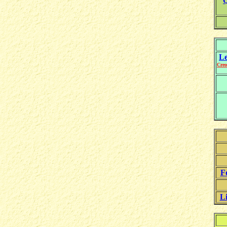
Q
Le
Creo
F
Li