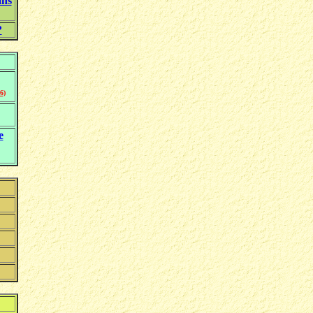
ans
?
6)
e