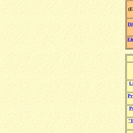
(E
Di
El
Li
Pr
P
"E