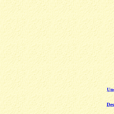
Une
Des