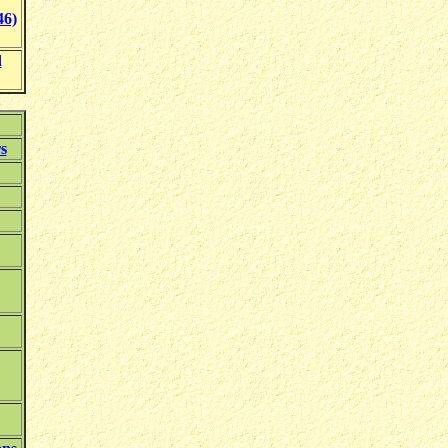
46)
d
s