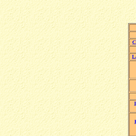
C
L
I