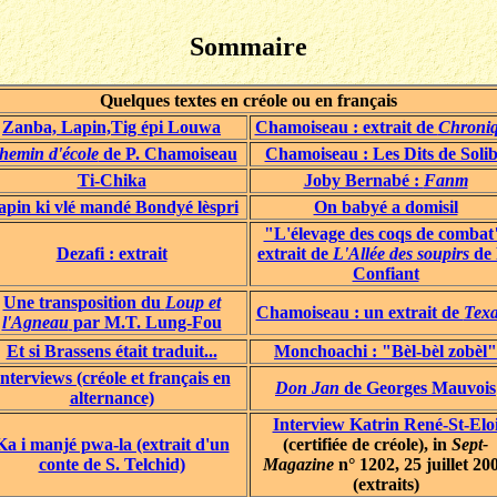
Sommaire
Quelques textes en créole ou en français
Zanba, Lapin,Tig épi Louwa
Chamoiseau : extrait de
Chroni
hemin d'école
de P. Chamoiseau
Chamoiseau : Les Dits de Soli
Ti-Chika
Joby Bernabé :
Fanm
apin ki vlé mandé Bondyé lèspri
On babyé a domisil
"L'élevage des coqs de combat
Dezafi : extrait
extrait de
L'Allée des soupirs
de 
Confiant
Une transposition du
Loup et
Chamoiseau : un extrait de
Tex
l'Agneau
par M.T. Lung-Fou
Et si Brassens était traduit...
Monchoachi : "Bèl-bèl zobèl"
nterviews (créole et français en
Don Jan
de Georges Mauvois
alternance)
Interview Katrin René-St-Elo
Ka i manjé pwa-la (extrait d'un
(certifiée de créole), in
Sept-
conte de S. Telchid)
Magazine
n° 1202, 25 juillet 20
(extraits)