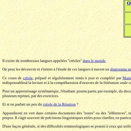
Q
Il existe de nombreuses langues appelées "créoles"
dans le monde
.
On peut les découvrir et s'initier à l'étude de ces langues à travers un
diaporama sur
Ce cours de
créole
, préparé et régulièrement remis à jour et complété par
Mari
indispensablesà la lecture et à la compréhension d'oeuvres de la littérature orale o
Pour un apprentissage systématique, l'étudiant pourra partir, par exemple, du do
plusieurs reprises, par des exercices.
Et si on parlait un peu du
créole de la Réunion
?
Apparaîtront en vert dans certains documents des "notes" ou des "références", 
propos. Il s'agit souvent de précisions linguistiques utiles pour clarifier, en parti
D'une façon générale, si des difficultés terminologiques se posent à ceux qui utilis