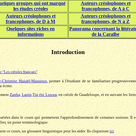
uelques groupes qui ont marqué
Auteurs créolophones et
les études créoles
francophones, de A à C
Auteurs créolophones et
Auteurs créolophones et
francophones, de D à M
francophones, de N à Z
Quelques sites riches en
Panorama concernant la littérat
informations
de la Caraïbe
Introduction
 "Les créoles français"
e-Christine Hazaël-Massieux
, permet à l'étudiant de se familiariser progressivem
u écrite.
cument
Zanba, Lapin,Tig épi Louwa
, en créole de Guadeloupe, et en suivant les liens 
insérées dans le cours qui permettent l'approfondissement de certaines notions. 
culier, un point terminologique.
ent ce cours, un glossaire linguistique peut les aider. Ils cliqueront
ici
.