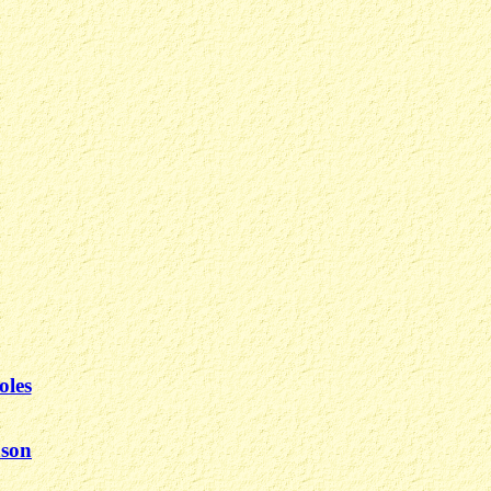
oles
uson