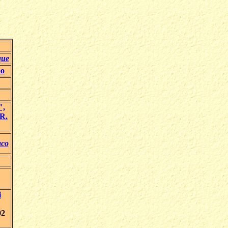
que
bo
",
R.
aco
i
02