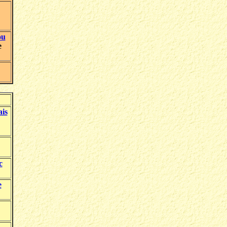
ou
e
ais
c
e